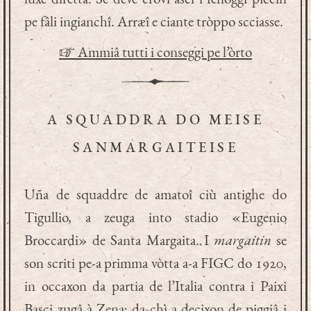
pe fâli ingianchî. Arræî e ciante tròppo scciasse.
☞ Ammiâ tutti i conseggi pe l’òrto
A SQUADDRA DO MEISE
SANMARGAITEISE
Uña de squaddre de amatoî ciù antighe do
Tigullio, a zeuga into stadio «Eugenio
Broccardi» de Santa Margaita. I
margaitin
se
son scriti pe-a primma vòtta a-a FIGC do 1920,
in occaxon da partia de l’Italia contra i Paixi
Basci zugâ à Zena; da chì a deçixon de piggiâ i