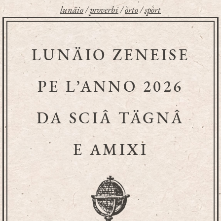
lunäio
/
proverbi
/
òrto
/
spòrt
LUNÄIO ZENEISE
PE L’ANNO 2026
DA SCIÂ TÄGNÂ
E AMIXI