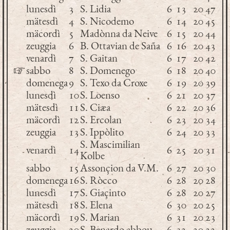
lunesdì
3
S. Lidia
6
13
20
47
mätesdì
4
S. Nicodemo
6
14
20
45
mäcordì
5
Madònna da Neive
6
15
20
44
zeuggia
6
B. Ottavian de Saña
6
16
20
43
venardì
7
S. Gaitan
6
17
20
42
☞
sabbo
8
S. Domenego
6
18
20
40
domenega
9
S. Texo da Croxe
6
19
20
39
lunesdì
10
S. Loenso
6
21
20
37
mätesdì
11
S. Ciæa
6
22
20
36
mäcordì
12
S. Ercolan
6
23
20
34
zeuggia
13
S. Ippòlito
6
24
20
33
S. Mascimilian
venardì
14
6
25
20
31
Kolbe
sabbo
15
Assonçion da V.M.
6
27
20
30
domenega
16
S. Ròcco
6
28
20
28
lunesdì
17
S. Giaçinto
6
28
20
27
mätesdì
18
S. Elena
6
30
20
25
mäcordì
19
S. Marian
6
31
20
23
zeuggia
20
S. Benardo abbou
6
32
20
22