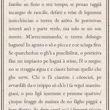
faxolin an finio o seu tempo, se peuan taggiâ
incangio de rancâle, defæti e reixe di legummi
inricchiscian o terren de azöto. Se porrieivan
interrâ ascì e parte verde, ma solo se no son
moute. M’arrecommando, o terren delongo
bagnou! In agosto o sô o picca e o se sciuga fito.
Se quarchedun o gh’à a poscibilitæ, o porrieiva
fâse un impianto pe bagnâ à stisse, l’é o megio:
no se straggia ægua e e ciante beivan quello che
ghe serve. Chi o l’à ciantou i cöoscioî, pe
avvardâli da-o tròppo sô ch’o î fa vegnî marròn-
giani, o peu ligâ insemme e primme quattro/
çinque feugge de mainea de no fâghe piggiâ a
luxe diretta. Se deve crovî ascì i fenoggi piccin