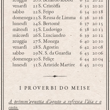
venardì
21
S. Cristòffa
6
33
20
20
sabbo
22
S. Feipo
6
34
20
18
domenega
23
S. Reusa de Limma
6
36
20
16
lunesdì
24
S. Bertomê
6
37
20
15
mätesdì
25
S. Ludovigo
6
38
20
13
mäcordì
26
S. Lusciandro
6
39
20
12
zeuggia
27
S. Monega
6
40
20
10
venardì
28
S. Agostin
6
42
20
08
sabbo
29
N. S. da Guardia
6
43
20
06
domenega
30
S. Feliçe
6
44
20
04
lunesdì
31
S. Aristide Martire
6
45
20
03
I PROVERBI DO MEISE
A primm’æguetta d’agosto a refresca l’äia e o
costo.