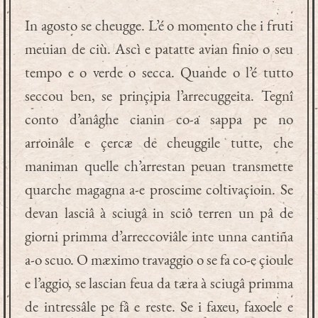
In agosto se cheugge. L’é o momento che i fruti
meuian de ciù. Ascì e patatte avian finio o seu
tempo e o verde o secca. Quande o l’é tutto
seccou ben, se prinçipia l’arrecuggeita. Tegnî
conto d’anâghe cianin co-a sappa pe no
arroinâle e çercæ de cheuggile tutte, che
maniman quelle ch’arrestan peuan transmette
quarche magagna a-e proscime coltivaçioin. Se
devan lasciâ à sciugâ in sciô terren un pâ de
giorni primma d’arreccoviâle inte unna cantiña
a-o scuo. O mæximo travaggio o se fa co-e çioule
e l’aggio, se lascian feua da tæra à sciugâ primma
de intressâle pe fâ e reste. Se i faxeu, faxoele e