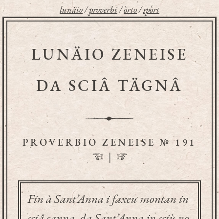
lunäio
/
proverbi
/
òrto
/
spòrt
LUNÄIO ZENEISE
DA SCIÂ TÄGNÂ
PROVERBIO ZENEISE № 191
☜
|
☞
Fin à Sant’Anna i faxeu montan in
sciâ canna, da Sant’Anna in sciù no