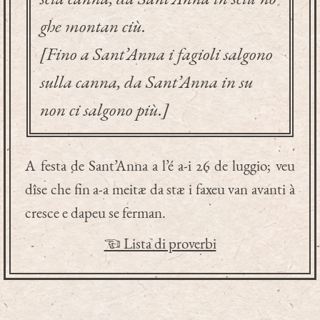
ghe montan ciù.
[Fino a Sant’Anna i fagioli salgono
sulla canna, da Sant’Anna in su
non ci salgono più.]
A festa de Sant’Anna a l’é a-i 26 de luggio; veu
dîse che fin a-a meitæ da stæ i faxeu van avanti à
cresce e dapeu se ferman.
☜ Lista di proverbi