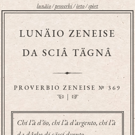
lunäio
/
proverbi
/
òrto
/
spòrt
LUNÄIO ZENEISE
DA SCIÂ TÄGNÂ
PROVERBIO ZENEISE № 369
☜
|
☞
Chi l’à d’öo, chi l’à d’argento, chi l’à
da dâghe di cäsci drento.