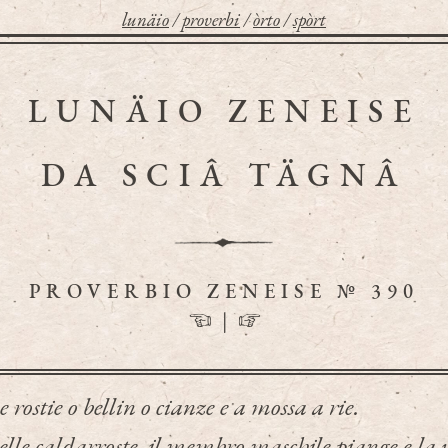
lunäio
/
proverbi
/
òrto
/
spòrt
LUNÄIO ZENEISE
DA SCIÂ TÄGNÂ
PROVERBIO ZENEISE № 390
☜
|
☞
 rostie o bellin o cianze e a mossa a rie.
lle caldarroste, il membro maschile piange e la 