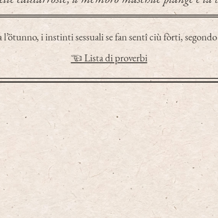
l’ötunno, i instinti sessuali se fan sentî ciù fòrti, segondo
☜ Lista di proverbi