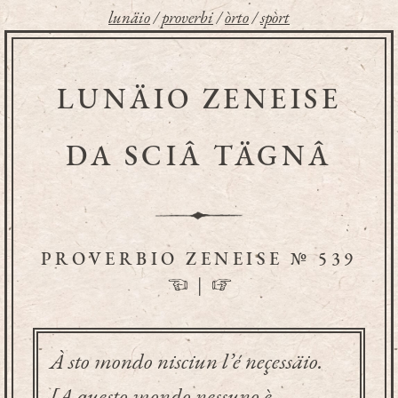
lunäio
/
proverbi
/
òrto
/
spòrt
LUNÄIO ZENEISE
DA SCIÂ TÄGNÂ
PROVERBIO ZENEISE № 539
☜
|
☞
À sto mondo nisciun l’é neçessäio.
[A questo mondo nessuno è