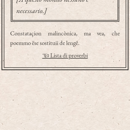
necessario.]
Constataçion malincònica, ma vea, che
poemmo ëse sostituii de lengê.
☜ Lista di proverbi