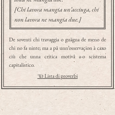
[Chi lavora mangia un’acciuga, chi
non lavora ne mangia due.]
De soventi chi travaggia o guägna de meno de
chi no fa ninte; ma a pâ unn’osservaçion à caxo
ciù che unna critica motivâ a-o scistema
capitalistico.
☜ Lista di proverbi