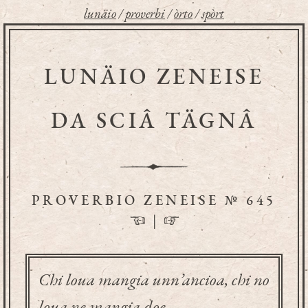
lunäio
/
proverbi
/
òrto
/
spòrt
LUNÄIO ZENEISE
DA SCIÂ TÄGNÂ
PROVERBIO ZENEISE № 645
☜
|
☞
Chi loua mangia unn’ancioa, chi no
loua ne mangia doe.