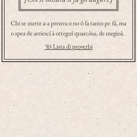
Chi se mette a-a preuva o no ô fa tanto pe fâ, ma
o spea de arriescî à ottegnî quarcösa, de megioâ.
☜ Lista di proverbi