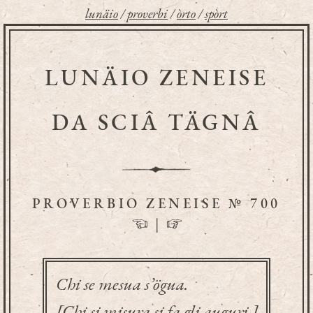
lunäio
/
proverbi
/
òrto
/
spòrt
LUNÄIO ZENEISE
DA SCIÂ TÄGNÂ
PROVERBIO ZENEISE № 700
☜
|
☞
Chi se mesua s’ögua.
[Chi si misura si fa gli auguri.]