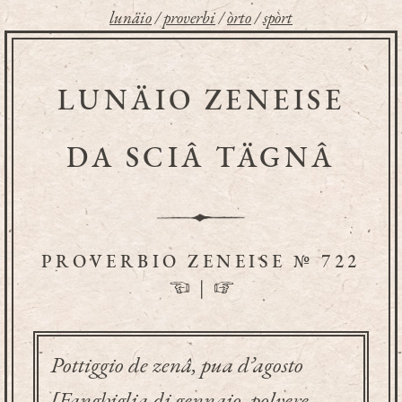
lunäio
/
proverbi
/
òrto
/
spòrt
LUNÄIO ZENEISE
DA SCIÂ TÄGNÂ
PROVERBIO ZENEISE № 722
☜
|
☞
Pottiggio de zenâ, pua d’agosto
[Fanghiglia di gennaio, polvere