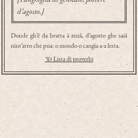
d’agosto.]
Donde gh’é da bratta à zenâ, d’agosto ghe saiâ
nint’atro che pua: o mondo o cangia a-a lesta.
☜ Lista di proverbi