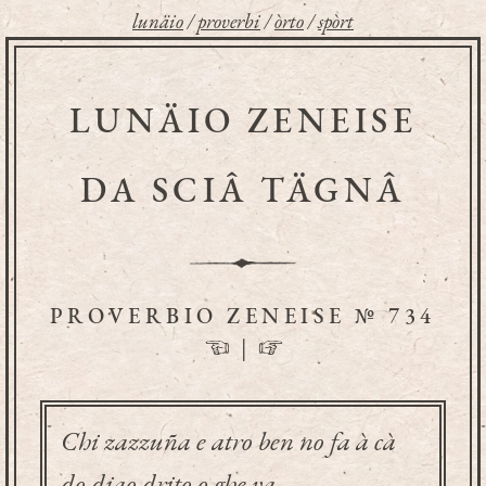
lunäio
/
proverbi
/
òrto
/
spòrt
LUNÄIO ZENEISE
DA SCIÂ TÄGNÂ
PROVERBIO ZENEISE № 734
☜
|
☞
Chi zazzuña e atro ben no fa à cà
do diao drito o ghe va.