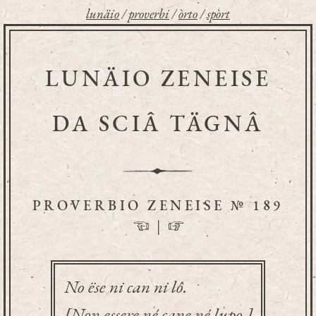
lunäio
/
proverbi
/
òrto
/
spòrt
LUNÄIO ZENEISE
DA SCIÂ TÄGNÂ
PROVERBIO ZENEISE № 189
☜
|
☞
No ëse ni can ni lô.
[Non essere né cane né lupo.]