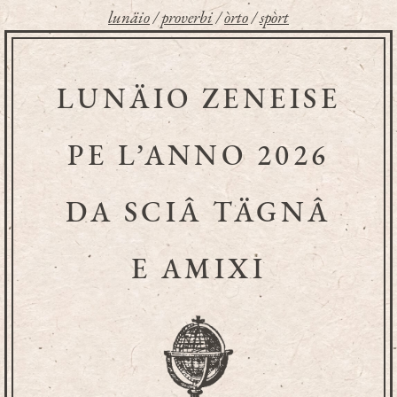
lunäio
/
proverbi
/
òrto
/
spòrt
LUNÄIO ZENEISE
PE L’ANNO 2026
DA SCIÂ TÄGNÂ
E AMIXI