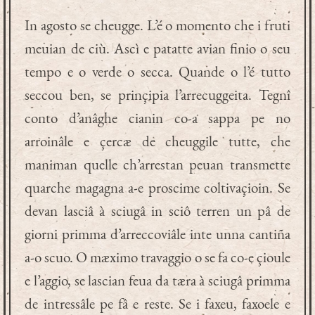
In agosto se cheugge. L’é o momento che i fruti
meuian de ciù. Ascì e patatte avian finio o seu
tempo e o verde o secca. Quande o l’é tutto
seccou ben, se prinçipia l’arrecuggeita. Tegnî
conto d’anâghe cianin co-a sappa pe no
arroinâle e çercæ de cheuggile tutte, che
maniman quelle ch’arrestan peuan transmette
quarche magagna a-e proscime coltivaçioin. Se
devan lasciâ à sciugâ in sciô terren un pâ de
giorni primma d’arreccoviâle inte unna cantiña
a-o scuo. O mæximo travaggio o se fa co-e çioule
e l’aggio, se lascian feua da tæra à sciugâ primma
de intressâle pe fâ e reste. Se i faxeu, faxoele e