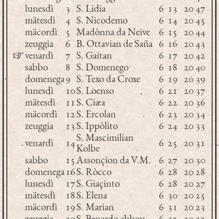
lunesdì
3
S. Lidia
6
13
20
47
mätesdì
4
S. Nicodemo
6
14
20
45
mäcordì
5
Madònna da Neive
6
15
20
44
zeuggia
6
B. Ottavian de Saña
6
16
20
43
☞
venardì
7
S. Gaitan
6
17
20
42
sabbo
8
S. Domenego
6
18
20
40
domenega
9
S. Texo da Croxe
6
19
20
39
lunesdì
10
S. Loenso
6
21
20
37
mätesdì
11
S. Ciæa
6
22
20
36
mäcordì
12
S. Ercolan
6
23
20
34
zeuggia
13
S. Ippòlito
6
24
20
33
S. Mascimilian
venardì
14
6
25
20
31
Kolbe
sabbo
15
Assonçion da V.M.
6
27
20
30
domenega
16
S. Ròcco
6
28
20
28
lunesdì
17
S. Giaçinto
6
28
20
27
mätesdì
18
S. Elena
6
30
20
25
mäcordì
19
S. Marian
6
31
20
23
zeuggia
20
S. Benardo abbou
6
32
20
22