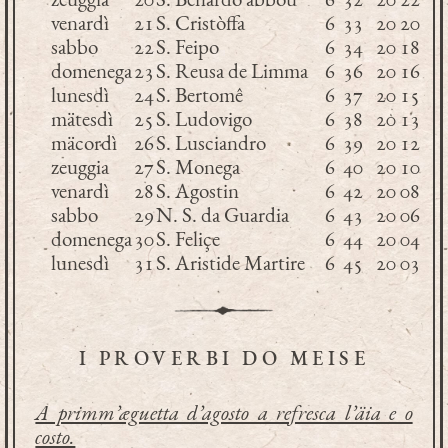
venardì
21
S. Cristòffa
6
33
20
20
sabbo
22
S. Feipo
6
34
20
18
domenega
23
S. Reusa de Limma
6
36
20
16
lunesdì
24
S. Bertomê
6
37
20
15
mätesdì
25
S. Ludovigo
6
38
20
13
mäcordì
26
S. Lusciandro
6
39
20
12
zeuggia
27
S. Monega
6
40
20
10
venardì
28
S. Agostin
6
42
20
08
sabbo
29
N. S. da Guardia
6
43
20
06
domenega
30
S. Feliçe
6
44
20
04
lunesdì
31
S. Aristide Martire
6
45
20
03
I PROVERBI DO MEISE
A primm’æguetta d’agosto a refresca l’äia e o
costo.