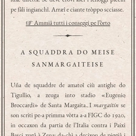
pe fâli ingianchî. Arræî e ciante tròppo scciasse.
☞ Ammiâ tutti i conseggi pe l’òrto
A SQUADDRA DO MEISE
SANMARGAITEISE
Uña de squaddre de amatoî ciù antighe do
Tigullio, a zeuga into stadio «Eugenio
Broccardi» de Santa Margaita. I
margaitin
se
son scriti pe-a primma vòtta a-a FIGC do 1920,
in occaxon da partia de l’Italia contra i Paixi
Basci zugâ à Zena; da chì a deçixon de piggiâ i