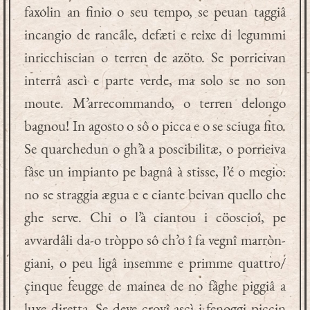
faxolin an finio o seu tempo, se peuan taggiâ
incangio de rancâle, defæti e reixe di legummi
inricchiscian o terren de azöto. Se porrieivan
interrâ ascì e parte verde, ma solo se no son
moute. M’arrecommando, o terren delongo
bagnou! In agosto o sô o picca e o se sciuga fito.
Se quarchedun o gh’à a poscibilitæ, o porrieiva
fâse un impianto pe bagnâ à stisse, l’é o megio:
no se straggia ægua e e ciante beivan quello che
ghe serve. Chi o l’à ciantou i cöoscioî, pe
avvardâli da-o tròppo sô ch’o î fa vegnî marròn-
giani, o peu ligâ insemme e primme quattro/
çinque feugge de mainea de no fâghe piggiâ a
luxe diretta. Se deve crovî ascì i fenoggi piccin