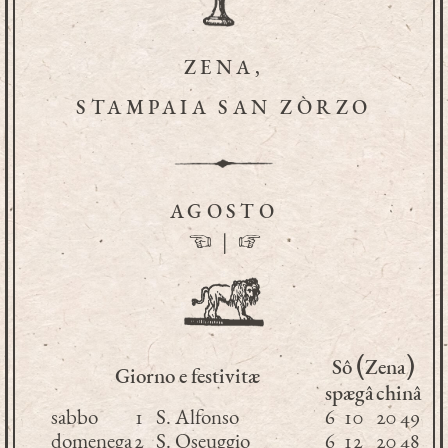
ZENA,
STAMPAIA SAN ZÒRZO
AGOSTO
☜
|
☞
(
)
Sô
Zena
Giorno e festivitæ
spægâ
chinâ
sabbo
1
S. Alfonso
6
10
20
49
domenega
2
S. Oseuggio
6
12
20
48