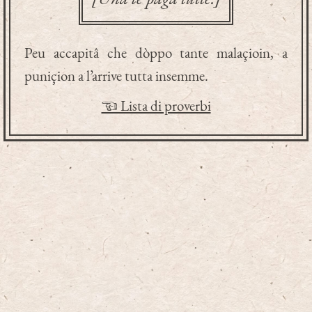
Peu accapitâ che dòppo tante malaçioin, a
puniçion a l’arrive tutta insemme.
☜ Lista di proverbi