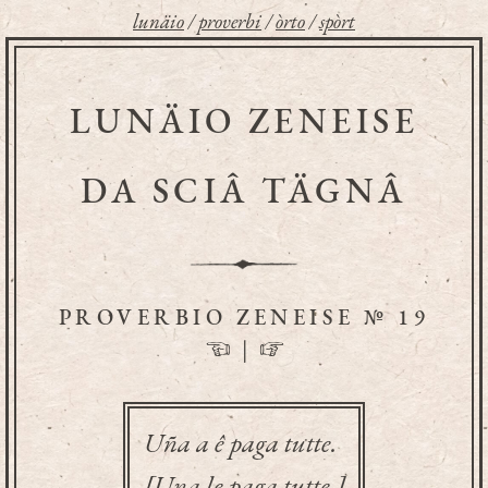
lunäio
/
proverbi
/
òrto
/
spòrt
LUNÄIO ZENEISE
DA SCIÂ TÄGNÂ
PROVERBIO ZENEISE № 19
☜
|
☞
Uña a ê paga tutte.
[Una le paga tutte.]