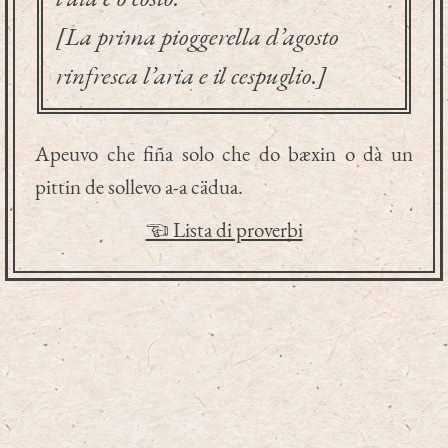
[La prima pioggerella d’agosto
rinfresca l’aria e il cespuglio.]
Apeuvo che fiña solo che do bæxin o dà un
pittin de sollevo a-a cädua.
☜ Lista di proverbi