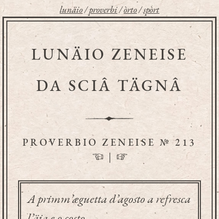
lunäio
/
proverbi
/
òrto
/
spòrt
LUNÄIO ZENEISE
DA SCIÂ TÄGNÂ
PROVERBIO ZENEISE № 213
☜
|
☞
A primm’æguetta d’agosto a refresca
l’äia e o costo.