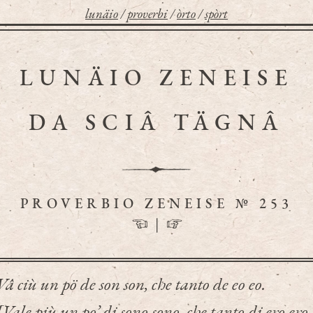
lunäio
/
proverbi
/
òrto
/
spòrt
LUNÄIO ZENEISE
DA SCIÂ TÄGNÂ
PROVERBIO ZENEISE № 253
☜
|
☞
Vâ ciù un pö de son son, che tanto de eo eo.
[Vale più un po’ di sono sono, che tanto di ero ero.