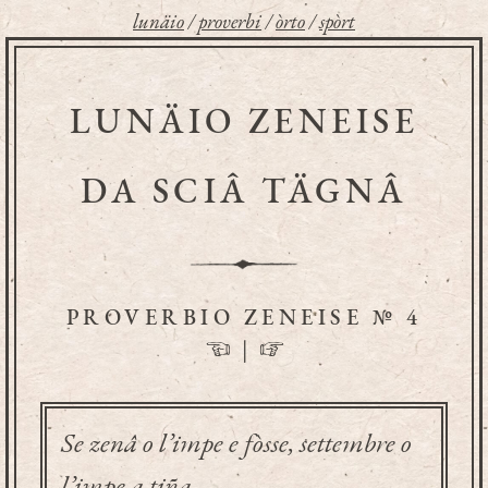
lunäio
/
proverbi
/
òrto
/
spòrt
LUNÄIO ZENEISE
DA SCIÂ TÄGNÂ
PROVERBIO ZENEISE № 4
☜
|
☞
Se zenâ o l’impe e fòsse, settembre o
l’impe a tiña.