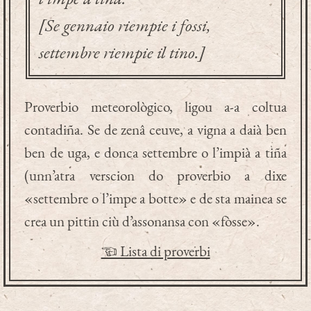
[Se gennaio riempie i fossi,
settembre riempie il tino.]
Proverbio meteorològico, ligou a-a coltua
contadiña. Se de zenâ ceuve, a vigna a daià ben
ben de uga, e donca settembre o l’impià a tiña
(unn’atra verscion do proverbio a dixe
«settembre o l’impe a botte» e de sta mainea se
crea un pittin ciù d’assonansa con «fòsse».
☜ Lista di proverbi