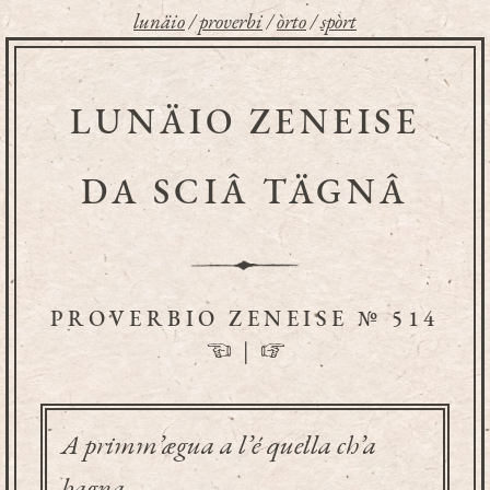
lunäio
/
proverbi
/
òrto
/
spòrt
LUNÄIO ZENEISE
DA SCIÂ TÄGNÂ
PROVERBIO ZENEISE № 514
☜
|
☞
A primm’ægua a l’é quella ch’a
bagna.