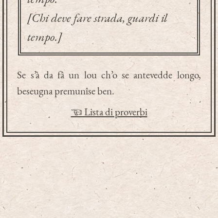
[Chi deve fare strada, guardi il
tempo.]
Se s’à da fâ un lou ch’o se antevedde longo,
beseugna premunîse ben.
☜ Lista di proverbi