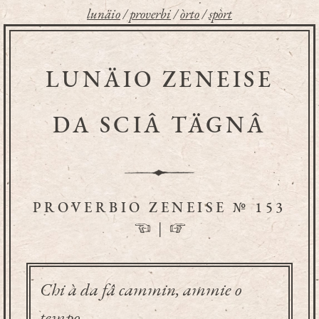
lunäio
/
proverbi
/
òrto
/
spòrt
LUNÄIO ZENEISE
DA SCIÂ TÄGNÂ
PROVERBIO ZENEISE № 153
☜
|
☞
Chi à da fâ cammin, ammie o
tempo.