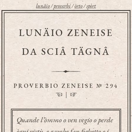
lunäio
/
proverbi
/
òrto
/
spòrt
LUNÄIO ZENEISE
DA SCIÂ TÄGNÂ
PROVERBIO ZENEISE № 294
☜
|
☞
Quande l’òmmo o ven vegio o perde
ògni virtù, e gambe fan fighetto e i