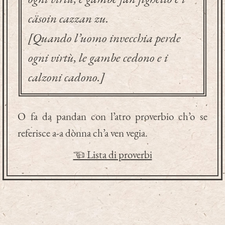
cäsoin cazzan zu.
[Quando l’uomo invecchia perde
ogni virtù, le gambe cedono e i
calzoni cadono.]
O fa da pandan con l’atro proverbio ch’o se
referisce a-a dònna ch’a ven vegia.
☜ Lista di proverbi