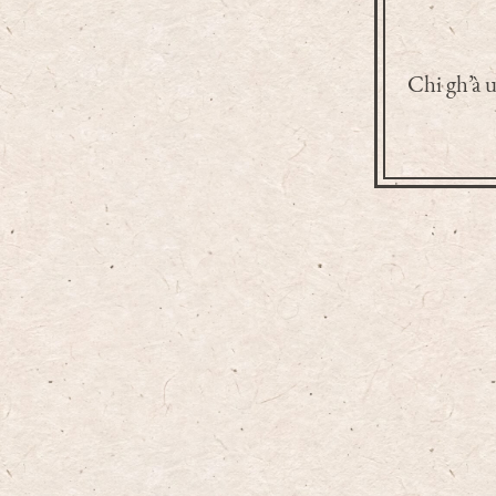
Chi gh’à u