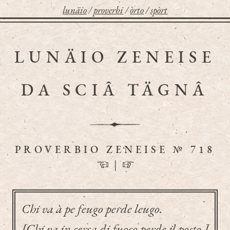
lunäio
/
proverbi
/
òrto
/
spòrt
LUNÄIO ZENEISE
DA SCIÂ TÄGNÂ
PROVERBIO ZENEISE № 718
☜
|
☞
Chi va à pe feugo perde leugo.
[Chi va in cerca di fuoco perde il posto.]