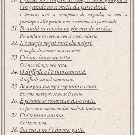
l’in grande no se mette da parte dinâ.
I torrenti non si riempiono di rugiada, se non si
guadagna alla grande non si mettono da parte soldi.
Pe andâ in roviña no ghe veu de misëia.
Per andare in rovina non ci vuole miseria.
L’é megio vegnî rosci che neigri.
È meglio diventare rossi che neri.
Chi no cianze no tetta.
Chi non piange non tetta.
O diffiçile o l’é into comensâ.
Il difficile sta nel cominciare.
Beseugna navegâ segondo o vento.
Bisogna navigare secondo il vento.
E persoñe se conoscian da-o træto.
Le persone si conoscono dal modo di trattare.
Chi temme amma.
Chi teme ama.
Sta coa a no l’é do mæ gatto.