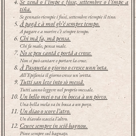
Se zenâ o l’impe e fòsse, settembre o l’impe a
tiña.
Se gennaio riempie i fossi, settembre riempie il tino.
À pagâ e à moî gh’é sempre tempo.
A pagare e a morire c’è sempre tempo.
Chi mâ fa, mâ pensa.
Chi fa male, pensa male.
No se peu cantâ e portâ a croxe.
Non si può cantare e portare la croce.
À Pasqueta o giorno o cresce unn’oeta.
All’Epifania il giorno cresce un’oretta.
Tutti san leze into sò messâ.
Tutti sanno leggere nel proprio messale.
Un bello mei o va in bocca à un pòrco.
Una bella mela va in bocca a un porco.
Un diao o score l’atro.
Un diavolo scaccia l’altro.
Ceuve sempre in sciô bagnou.
Piove sempre sul bagnato.