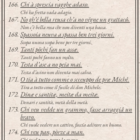
Chi à sprescia vagghe adaxo.
Chi ha fretta vada adagio.
No gh’é bella reusa ch’a no vëgne un grattacû.
Non c’è bella rosa che non diventi una bacca.
Spassoia neuva a spassa ben trei giorni.
Scopa nuova scopa bene per tre giorni.
Tanti pöchi fan un assæ.
Tanti pochi fanno un molto.
Testa d’ase a no peia mai.
Testa d’asino non diventa mai calva.
O tia à tutto comme o scceuppo de præ Michê.
Tira a tutto come il fucile di don Michele.
Dinæ e santitæ, meitæ da meitæ.
Denari e santità, metà della metà.
Chi veu vedde un grammo, fasse arraggiâ un
bravo.
Chi vuole vedere un cattivo, faccia adirare un buono.
Chi veu pan, pòrze a man.
Chi vuol pane, porga la mano.