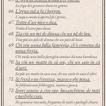
La foga dei genovesi dura tre giorni.
L’ægua coâ a fa i baggeu.
L’acqua covata (coperta) fa i girini.
Tròtto d’ase pöco o dua.
Trotto d’asino poco dura.
Tia ciù un pei de dònna che un pâ de beu.
Tira più un pelo di donna che un paio di buoi.
Chi veu unna bella famiggia, ch’o comense da
unna figgia.
Chi vuole una bella famiglia cominci da una bambina.
Sa ciù un matto in cà seu, che un saio in cà
d’atri.
Sa più un matto in casa sua, che un savio in casa d’altri.
Se frevâ o no frevezza, marso o ghe pensa.
Se febbraio non febbreggia, marzo ci pensa.
Seggi zeneise à riso ræo, buzanchitene de tutti
e parlighe ciæo.
Sii genovese riso rado, fregatene di tutti e parlagli chiaro.