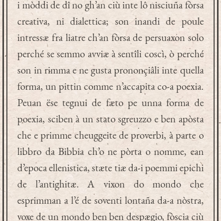
i mòddi de dî no gh’an ciù inte lô nisciuña fòrsa
creativa, ni dialettica; son inandi de poule
intressæ fra liatre ch’an fòrsa de persuaxon solo
perché se semmo avviæ à sentîli coscì, ò perché
son in rimma e ne gusta prononçiâli inte quella
forma, un pittin comme n’accapita co-a poexia.
Peuan ëse tegnui de fæto pe unna forma de
poexia, sciben à un stato sgreuzzo e ben apòsta
che e primme cheuggeite de proverbi, à parte o
libbro da Bibbia ch’o ne pòrta o nomme, ean
d’epoca ellenistica, stæte tiæ da-i poemmi epichi
de l’antighitæ. A vixon do mondo che
esprimman a l’é de soventi lontaña da-a nòstra,
voxe de un mondo ben ben despægio, fòscia ciù