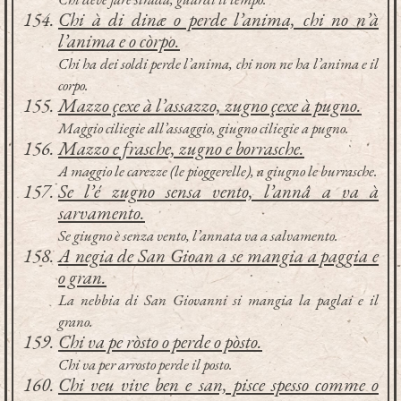
Chi à di dinæ o perde l’anima, chi no n’à
l’anima e o còrpo.
Chi ha dei soldi perde l’anima, chi non ne ha l’anima e il
corpo.
Mazzo çexe à l’assazzo, zugno çexe à pugno.
Maggio ciliegie all’assaggio, giugno ciliegie a pugno.
Mazzo e frasche, zugno e borrasche.
A maggio le carezze (le pioggerelle), a giugno le burrasche.
Se l’é zugno sensa vento, l’annâ a va à
sarvamento.
Se giugno è senza vento, l’annata va a salvamento.
A negia de San Gioan a se mangia a paggia e
o gran.
La nebbia di San Giovanni si mangia la paglai e il
grano.
Chi va pe ròsto o perde o pòsto.
Chi va per arrosto perde il posto.
Chi veu vive ben e san, pisce spesso comme o