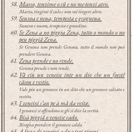
Marso, tenzime o cû e no me tenzi atro.
Marzo, tingimi il culo e non mi tingere altro.
Seuxoa e neua, tempesta e gragneua.
Suocera e nuora, tempesta e grandine.
Se Zena a no piggia Zena, tutto o mondo o no
peu piggiâ Zena.
Se Genova non prende Genova, tutto il mondo non può
prendere Genova.
Zena prende e no rende.
Genova prende e non rende.
Vâ ciù un zeneise inte un dio che un foestê
cäsou e vestio.
Vale più un genovese in un dito che un genovese calzato e
vestito.
I zeneixi s’an pe à mâ da veitæ.
I genovesi si offendono se gli si dice la verità.
Bisà piggiâ o zeneise cado.
Bisogna prendere il genovese caldo.
A fuga di zeneixi a dua trei giorni.