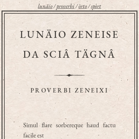
lunäio
/
proverbi
/
òrto
/
spòrt
LUNÄIO ZENEISE
DA SCIÂ TÄGNÂ
PROVERBI ZENEIXI
Simul flare sorbereque haud factu
facile est