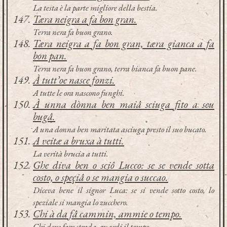
La testa è la parte migliore della bestia.
Tæra neigra a fa bon gran.
Terra nera fa buon grano.
Tæra neigra a fa bon gran, tæra gianca a fa
bon pan.
Terra nera fa buon grano, terra bianca fa buon pane.
À tutt’oe nasce fonzi.
A tutte le ora nascono funghi.
À unna dònna ben maiâ sciuga fito a seu
bugâ.
A una donna ben maritata asciuga presto il suo bucato.
A veitæ a bruxa à tutti.
La verità brucia a tutti.
Ghe diva ben o sciô Lucco: se se vende sotta
costo, o speçiâ o se mangia o succao.
Diceva bene il signor Luca: se si vende sotto costo, lo
speziale si mangia lo zucchero.
Chi à da fâ cammin, ammie o tempo.
Chi deve fare strada, guardi il tempo.