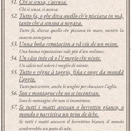
Chi se scusa, s’accusa.
Chi si scusa, si accusa.
Tutto fa, o ghe diva quello ch’o pisciava in mâ,
tanto che a seuxoa a negava.
Tutto fa, diceva quello che pisciava in mare, mentre la
suocera annegava.
Unna boña reputaçion a vâ ciù de un mion.
Una buona reputazione vale più d’un milione.
Un cäso into cû o l’é megio che ninte.
Un calcio nel sedere è meglio di niente.
Tutto o vëgne à taggio, fiña e onge da mondâ
l’aggio.
Tutto può servire, anche le unghie per sbucciare l’aglio.
Son e montagne che no se incontran.
Sono le montagne che non si incontrano.
Se tutti i matti avessan o berrettin gianco, o
mondo o parrieiva un prou de öche.
Se tutti i matti avessero il berrettino bianco, il mondo
sembrerebbe un prato di oche.