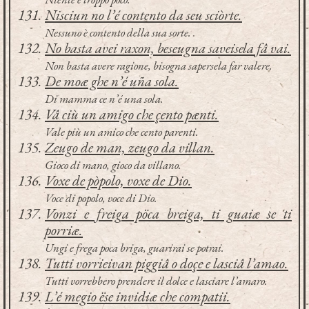
Nisciun no l’é contento da seu sciòrte.
Nessuno è contento della sua sorte.
No basta avei raxon, beseugna saveisela fâ vai.
Non basta avere ragione, bisogna sapersela far valere.
De moæ ghe n’é uña sola.
Di mamma ce n’é una sola.
Vâ ciù un amigo che çento pænti.
Vale più un amico che cento parenti.
Zeugo de man, zeugo da villan.
Gioco di mano, gioco da villano.
Voxe de pòpolo, voxe de Dio.
Voce di popolo, voce di Dio.
Vonzi e freiga pöca breiga, ti guaiæ se ti
porriæ.
Ungi e frega poca briga, guarirai se potrai.
Tutti vorrieivan piggiâ o doçe e lasciâ l’amao.
Tutti vorrebbero prendere il dolce e lasciare l’amaro.
L’é megio ëse invidiæ che compatii.