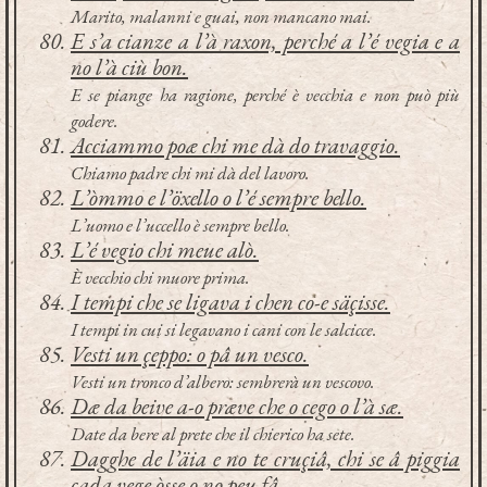
Marito, malanni e guai, non mancano mai.
E s’a cianze a l’à raxon, perché a l’é vegia e a
no l’à ciù bon.
E se piange ha ragione, perché è vecchia e non può più
godere.
Acciammo poæ chi me dà do travaggio.
Chiamo padre chi mi dà del lavoro.
L’òmmo e l’öxello o l’é sempre bello.
L’uomo e l’uccello è sempre bello.
L’é vegio chi meue alò.
È vecchio chi muore prima.
I tempi che se ligava i chen co-e säçisse.
I tempi in cui si legavano i cani con le salcicce.
Vesti un çeppo: o pâ un vesco.
Vesti un tronco d’albero: sembrerà un vescovo.
Dæ da beive a-o præve che o cego o l’à sæ.
Date da bere al prete che il chierico ha sete.
Dagghe de l’äia e no te cruçiâ, chi se â piggia
cada vege òsse o no peu fâ.