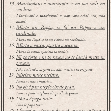
Matrimònni e maccaroin se no son cadi no
son boin.
Matrimoni e maccheroni se non sono caldi non sono
buoni.
Mòrto un Pappa, se fa un Pappa e un
cardinale.
Morto un Papa, si fa un Papa e un cardinale.
Mòrta a vacca, spartia a seussia.
Morta la vacca, spartita la soccida.
Ni pe tòrto e ni pe raxon no te lasciâ mette in
prexon.
Nè a torto né a ragione lasciati mettere in prigione.
Nisciun nasce meistro.
Nessuno nasce maestro.
No gh’é pan megio che de gran.
Non c’è pane migliore di quello di grano.
Uña a ê paga tutte.
Una le paga tutte.
I fossoei no s’impan de rosâ, se no se guägna à