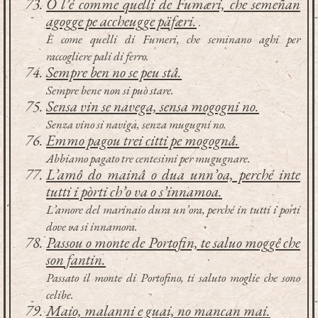
O l’é comme quelli de Fumæri, che semeñan
agogge pe accheugge päfæri.
È come quelli di Fumeri, che seminano aghi per
raccogliere pali di ferro.
Sempre ben no se peu stâ.
Sempre bene non si può stare.
Sensa vin se navega, sensa mogogni no.
Senza vino si naviga, senza mugugni no.
Emmo pagou trei citti pe mogognâ.
Abbiamo pagato tre centesimi per mugugnare.
L’amô do mainâ o dua unn’oa, perché inte
tutti i pòrti ch’o va o s’innamoa.
L’amore del marinaio dura un’ora, perché in tutti i porti
dove va si innamora.
Passou o monte de Portofin, te saluo moggê che
son fantin.
Passato il monte di Portofino, ti saluto moglie che sono
celibe.
Maio, malanni e guai, no mancan mai.