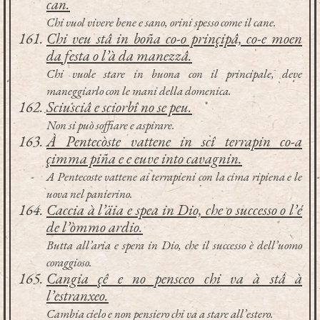
can.
Chi vuol vivere bene e sano, orini spesso come il cane.
Chi veu stâ in boña co-o prinçipâ, co-e moen
da festa o l’à da manezzâ.
Chi vuole stare in buona con il principale, deve
maneggiarlo con le mani della domenica.
Sciusciâ e sciorbî no se peu.
Non si può soffiare e aspirare.
À Pentecòste vattene in scî terrapin co-a
çimma piña e e euve into cavagnin.
A Pentecoste vattene ai terrapieni con la cima ripiena e le
uova nel panierino.
Caccia à l’äia e spea in Dio, che o successo o l’é
de l’òmmo ardio.
Butta all’aria e spera in Dio, che il successo è dell’uomo
coraggioso.
Cangia çê e no pensceo chi va à stâ à
l’estranxeo.
Cambia cielo e non pensiero chi va a stare all’estero.