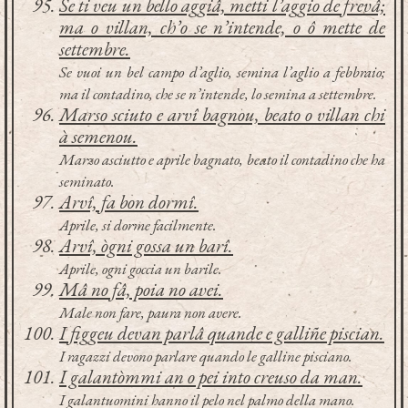
Se ti veu un bello aggiâ, metti l’aggio de frevâ;
ma o villan, ch’o se n’intende, o ô mette de
settembre.
Se vuoi un bel campo d’aglio, semina l’aglio a febbraio;
ma il contadino, che se n’intende, lo semina a settembre.
Marso sciuto e arvî bagnou, beato o villan chi
à semenou.
Marzo asciutto e aprile bagnato, beato il contadino che ha
seminato.
Arvî, fa bon dormî.
Aprile, si dorme facilmente.
Arvî, ògni gossa un barî.
Aprile, ogni goccia un barile.
Mâ no fâ, poia no avei.
Male non fare, paura non avere.
I figgeu devan parlâ quande e galliñe piscian.
I ragazzi devono parlare quando le galline pisciano.
I galantòmmi an o pei into creuso da man.
I galantuomini hanno il pelo nel palmo della mano.