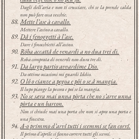
Dagli dell’aria e non ti crucciare, chi se la prende calda
non può fare ossa vecchie.
Mette l’ase à cavallo.
Mettere l’asino a cavallo.
Dâ i fenoggetti à l’ase.
Dare i finocchietti all’asino.
Röba accattâ de venardì a no dua trei dì.
Roba comprata di venerdì non dura tre dì.
Da largo partio avvardime Dio.
Da ottime occasioni mi guardi Iddio.
O lô o cianze a pegoa e pöi o se â mangia.
Il lupo piange la pecora e poi se la mangia.
No se særa mai unna pòrta che no s’arve unna
pòrta e un barcon.
Non si chiude mai una porta che non si apra una porta e
una finestra.
A-o primmo d’arvî tutti i scemmi se fan corrî.
Il primo d’aprile si fanno correre tutti gli scemi.