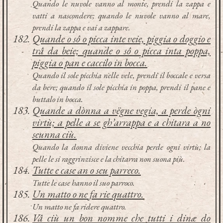
Quando le nuvole vanno al monte, prendi la zappa e
vatti a nascondere; quando le nuvole vanno al mare,
prendi la zappa e vai a zappare.
Quande o sô o picca inte veie, piggia o doggio e
trâ da beie; quande o sô o picca inta poppa,
piggia o pan e caccilo in bocca.
Quando il sole picchia nelle vele, prendi il boccale e versa
da bere; quando il sole picchia in poppa, prendi il pane e
buttalo in bocca.
Quande a dònna a vëgne vegia, a perde ògni
virtù; a pelle a se gh’arrappa e a chitara a no
seunna ciù.
Quando la donna diviene vecchia perde ogni virtù; la
pelle le si raggrinzisce e la chitarra non suona più.
Tutte e case an o seu parreco.
Tutte le case hanno il suo parroco.
Un matto o ne fa rie quattro.
Un matto ne fa ridere quattro.
Vâ ciù un bon nomme che tutti i dinæ do