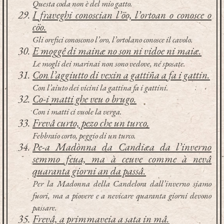
Questa coda non è del mio gatto.
I fraveghi conoscian l’öo, l’ortoan o conosce o
cöo.
Gli orefici conoscono l’oro, l’ortolano conosce il cavolo.
E moggê di mainæ no son ni vidoe ni maiæ.
Le mogli dei marinai non sono vedove, né sposate.
Con l’aggiutto di vexin a gattiña a fa i gattin.
Con l’aiuto dei vicini la gattina fa i gattini.
Co-i matti ghe veu o brugo.
Con i matti ci vuole la verga.
Frevâ curto, pezo che un turco.
Febbraio corto, peggio di un turco.
Pe-a Madònna da Candiæa da l’inverno
semmo feua, ma à ceuve comme à nevâ
quaranta giorni an da passâ.
Per la Madonna della Candelora dall’inverno siamo
fuori, ma a piovere e a nevicare quaranta giorni devono
passare.
Frevâ, a primmaveia a sata in mâ.