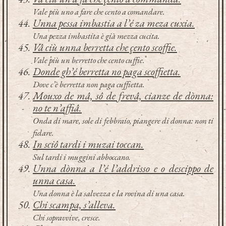
Vale più uno a fare che cento a comandare.
Unna pessa imbastia a l’é za meza cuxia.
Una pezza imbastita è già mezza cucita.
Vâ ciù unna berretta che çento scoffie.
Vale più un berretto che cento cuffie.
Donde gh’é berretta no paga scoffietta.
Dove c’è berretta non paga cuffietta.
Mouxo de mâ, sô de frevâ, cianze de dònna:
no te n’affiâ.
Onda di mare, sole di febbraio, piangere di donna: non ti
fidare.
In sciô tardi i muzai toccan.
Sul tardi i muggini abboccano.
Unna dònna a l’é l’addrisso e o descippo de
unna casa.
Una donna è la salvezza e la rovina di una casa.
Chi scampa, s’alleva.
Chi sopravvive, cresce.