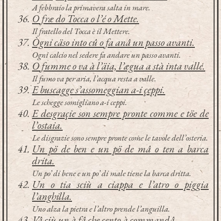
A febbraio la primavera salta in mare.
O fræ do Tocca o l’é o Mette.
Il fratello del Tocca è il Mettere.
Ògni cäso into cû o fa anâ un passo avanti.
Ogni calcio nel sedere fa andare un passo avanti.
O fumme o va à l’äia, l’ægua a stà inta valle.
Il fumo va per aria, l’acqua resta a valle.
E buscagge s’assomeggian a-i çeppi.
Le schegge somigliano a-i ceppi.
E desgraçie son sempre pronte comme e töe de
l’ostaia.
Le disgrazie sono sempre pronte come le tavole dell’osteria.
Un pö de ben e un pö de mâ o ten a barca
drita.
Un po’ di bene e un po’ di male tiene la barca dritta.
Un o tia sciù a ciappa e l’atro o piggia
l’anghilla.
Uno alza la pietra e l’altro prende l’anguilla.
Vâ ciù un à fâ che çento à commandâ.