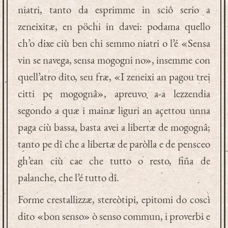
niatri, tanto da esprimme in sciô serio a
zeneixitæ, en pöchi in davei: podama quello
ch’o dixe ciù ben chi semmo niatri o l’é «Sensa
vin se navega, sensa mogogni no», insemme con
quell’atro dito, seu fræ, «I zeneixi an pagou trei
citti pe mogognâ», apreuvo a-a lezzendia
segondo a quæ i mainæ liguri an açettou unna
paga ciù bassa, basta avei a libertæ de mogognâ;
tanto pe dî che a libertæ de paròlla e de pensceo
gh’ean ciù cae che tutto o resto, fiña de
palanche, che l’é tutto dî.
Forme crestallizzæ, stereòtipi, epitomi do coscì
dito «bon senso» ò senso commun, i proverbi e