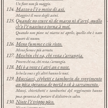
Un fiore non fa maggio.
Mazzo o l’é o meise di axi.
Maggio è il mese degli asini.
Quande no ceuve nì de marso nì d’arvî, quello
ch’o l’é nasciuo o torna à moî.
Quando non piove né marzo né aprile, quello ehe è nato
muore di nuovo.
Meno fumme e ciù ròsto.
Meno fumo e più arrosto.
Meschin chi va, chi resta s’arrangia.
Povero chi va, chi resta s’arrangia.
Mi ò a voxe e i atri an e noxe.
Io ho la voce e gli altri hanno le noci.
Mocciacci, cëghetti e tamborin do reggimento
an pöca speransa de portâ o cû à sarvamento.
Mozzi, chierichetti e tamburini del reggimento hanno
poca speranza di portare il didietro in salvo.
Ninte l’é tròppo pöco.
Niente è troppo poco.