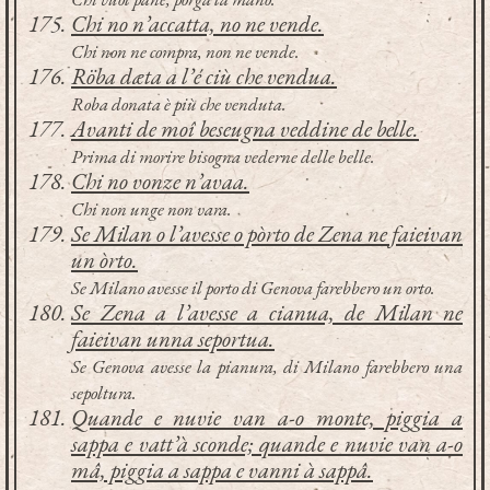
Chi no n’accatta, no ne vende.
Chi non ne compra, non ne vende.
Röba dæta a l’é ciù che vendua.
Roba donata è più che venduta.
Avanti de moî beseugna veddine de belle.
Prima di morire bisogna vederne delle belle.
Chi no vonze n’avaa.
Chi non unge non vara.
Se Milan o l’avesse o pòrto de Zena ne faieivan
un òrto.
Se Milano avesse il porto di Genova farebbero un orto.
Se Zena a l’avesse a cianua, de Milan ne
faieivan unna seportua.
Se Genova avesse la pianura, di Milano farebbero una
sepoltura.
Quande e nuvie van a-o monte, piggia a
sappa e vatt’à sconde; quande e nuvie van a-o
mâ, piggia a sappa e vanni à sappâ.