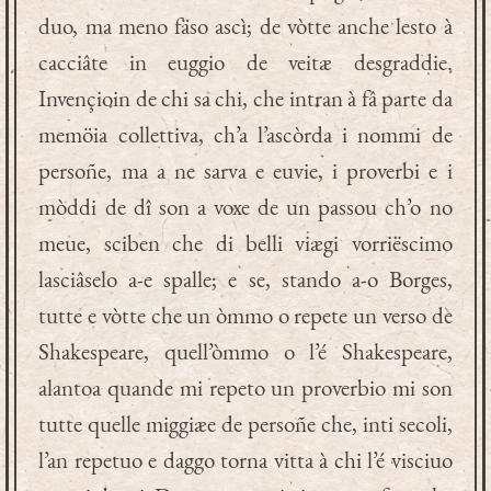
duo, ma meno fäso ascì; de vòtte anche lesto à
cacciâte in euggio de veitæ desgraddie.
Invençioin de chi sa chi, che intran à fâ parte da
memöia collettiva, ch’a l’ascòrda i nommi de
persoñe, ma a ne sarva e euvie, i proverbi e i
mòddi de dî son a voxe de un passou ch’o no
meue, sciben che di belli viægi vorriëscimo
lasciâselo a-e spalle; e se, stando a-o Borges,
tutte e vòtte che un òmmo o repete un verso de
Shakespeare, quell’òmmo o l’é Shakespeare,
alantoa quande mi repeto un proverbio mi son
tutte quelle miggiæe de persoñe che, inti secoli,
l’an repetuo e daggo torna vitta à chi l’é visciuo