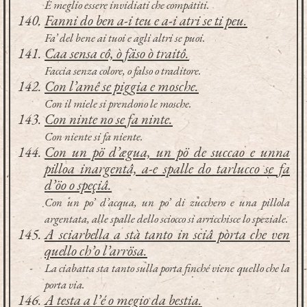
È meglio essere invidiati che compatiti.
Fanni do ben a-i teu e a-i atri se ti peu.
Fa’ del bene ai tuoi e agli altri se puoi.
Caa sensa cô, ò fäso ò traitô.
Faccia senza colore, o falso o traditore.
Con l’amê se piggia e mosche.
Con il miele si prendono le mosche.
Con ninte no se fa ninte.
Con niente si fa niente.
Con un pö d’ægua, un pö de succao e unna
pilloa inargentâ, a-e spalle do tarlucco se fa
d’öo o speçiâ.
Con un po’ d’acqua, un po’ di zucchero e una pillola
argentata, alle spalle dello sciocco si arricchisce lo speziale.
A sciarbella a stà tanto in sciâ pòrta che ven
quello ch’o l’arrösa.
La ciabatta sta tanto sulla porta finché viene quello che la
porta via.
A testa a l’é o megio da bestia.