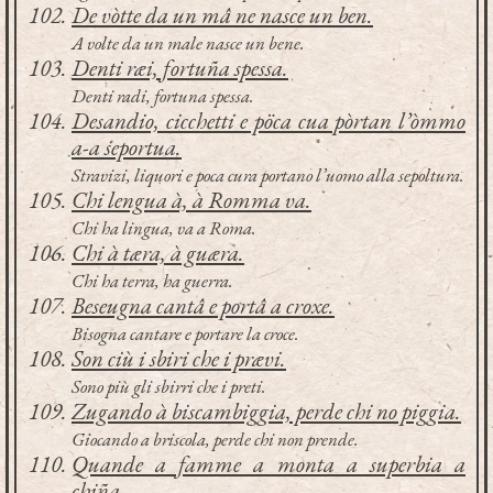
De vòtte da un mâ ne nasce un ben.
A volte da un male nasce un bene.
Denti ræi, fortuña spessa.
Denti radi, fortuna spessa.
Desandio, cicchetti e pöca cua pòrtan l’òmmo
a-a seportua.
Stravizi, liquori e poca cura portano l’uomo alla sepoltura.
Chi lengua à, à Romma va.
Chi ha lingua, va a Roma.
Chi à tæra, à guæra.
Chi ha terra, ha guerra.
Beseugna cantâ e portâ a croxe.
Bisogna cantare e portare la croce.
Son ciù i sbiri che i prævi.
Sono più gli sbirri che i preti.
Zugando à biscambiggia, perde chi no piggia.
Giocando a briscola, perde chi non prende.
Quande a famme a monta a superbia a
chiña.