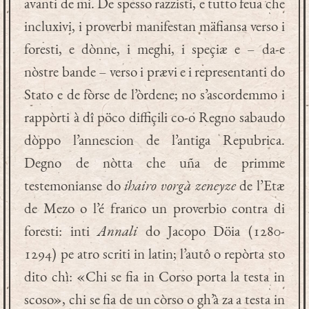
avanti de mi. De spesso razzisti, e tutto feua che
incluxivi, i proverbi manifestan mäfiansa verso i
foresti, e dònne, i meghi, i speçiæ e – da-e
nòstre bande – verso i prævi e i representanti do
Stato e de fòrse de l’òrdene; no s’ascordemmo i
rappòrti à dî pöco diffiçili co-o Regno sabaudo
dòppo l’annescion de l’antiga Repubrica.
Degno de nòtta che uña de primme
testemonianse do
ihairo vorgà zeneyze
de l’Etæ
de Mezo o l’é franco un proverbio contra di
foresti: inti
Annali
do Jacopo Döia (1280-
1294) pe atro scriti in latin; l’autô o repòrta sto
dito chì: «Chi se fia in Corso porta la testa in
scoso», chi se fia de un còrso o gh’à za a testa in