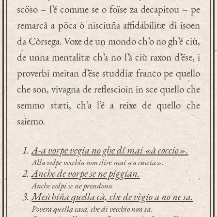
scöso – l’é comme se o foïse za decapitou – pe
remarcâ a pöca ò nisciuña affidabilitæ di isoen
da Còrsega. Voxe de un mondo ch’o no gh’é ciù,
de unna mentalitæ ch’a no l’à ciù raxon d’ëse, i
proverbi meitan d’ëse studdiæ franco pe quello
che son, vivagna de reflescioin in sce quello che
semmo stæti, ch’a l’é a reixe de quello che
saiemo.
A-a vorpe vegia no ghe dî mai «à coccio».
Alla volpe vecchia non dire mai «a cuccia».
Anche de vorpe se ne piggian.
Anche volpi se ne prendono.
Meschiña quella cà, che de vegio a no ne sa.
Povera quella casa, che di vecchio non sa.