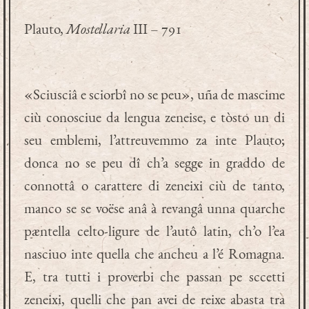
Plauto,
Mostellaria
III – 791
«Sciusciâ e sciorbî no se peu», uña de mascime
ciù conosciue da lengua zeneise, e tòsto un di
seu emblemi, l’attreuvemmo za inte Plauto;
donca no se peu dî ch’a segge in graddo de
connottâ o carattere di zeneixi ciù de tanto,
manco se se voëse anâ à revangâ unna quarche
pæntella celto-ligure de l’autô latin, ch’o l’ea
nasciuo inte quella che ancheu a l’é Romagna.
E, tra tutti i proverbi che passan pe sccetti
zeneixi, quelli che pan avei de reixe abasta tra