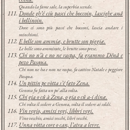
Quando la fame sale, la superbia scende.
Donde gh’é ciù pasci che boccoin, lascighe anâ
i bellinoin.
Dove ci sono più passi che bocconi, lascia andare i
minchioni.
E belle son ammiæ, e brutte son piggiæ.
Le belle sono ammirate, le brutte sono prese.
Chi no n’à e no ne raspa, fa grammo Dënâ e
pezo Pasqua.
Chi non ne ha e non ne raspa, fa cattivo Natale e peggiore
Pasqua.
Un pittin pe vòtta s’é fæto Zena.
Genova fu fatta un po’ alla volta.
Chi gia o cû à Zena, o gia o cû a-i dinæ.
Chi volta il sedere a Genova, volta il sedere ai soldi.
Vin vegio, amixi vegi, libbri vegi.
Vino vecchio, amici vecchi, libri vecchi.
Unna vòtta core o can, l’atra a levre.