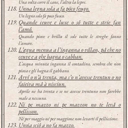
Una volta corre il cane, l’altra la lepre.
Unna legna sola a fa pöco feugo.
Un legno solo fa poco fuoco.
Quande ceuve e luxe o sô tutte e strie fan
l’amô.
Quando piove e brilla il sole tutte le streghe fanno
l’amore.
L’ægua menua a l’inganna o villan, pâ che no
ceuve e a ghe bagna o cabban.
L’acqua minuta inganna il contadino, sembra che non
piova e gli bagna il gabbano.
Arvî o n’à trenta, ma s’o n’avesse trentun o no
faieiva mâ à nisciun.
Aprile ne ha trenta e se ne avesse trentuno non farebbe
male a nessuno.
Ni pe mazzo ni pe mazzon no te levâ o
pellisson.
Né per maggio né per maggione non levarti il pelliccione.
Unna sciô a no fa mazzo.